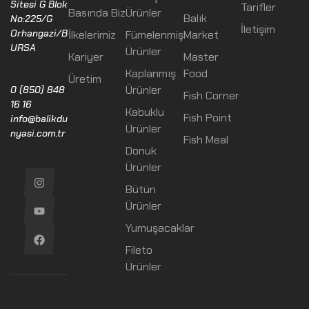
Sitesi G Blok
Tarifler
Basında Biz
Ürünler
Balık
No:225/G
İletişim
Orhangazi/B
İlkelerimiz
Fümelenmiş
Market
URSA
Ürünler
Kariyer
Master
Kaplanmış
Food
Üretim
Ürünler
0 (850) 848
Fish Corner
16 16
Kabuklu
Fish Point
info@balikdu
Ürünler
nyasi.com.tr
Fish Meal
Donuk
Ürünler
Bütün
Ürünler
Yumuşacaklar
Fileto
Ürünler