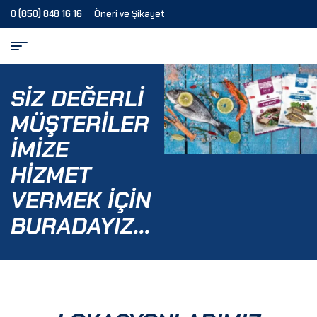
0 (850) 848 16 16
Öneri ve Şikayet
SIZ DEĞERLI
MÜŞTERILER
IMIZE
HIZMET
VERMEK İÇIN
BURADAYIZ...