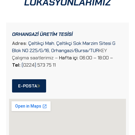
LOKASYONLARIMIZ
ORHANGAZI ÜRETIM TESISI
Adres:
Çeltikçi Mah. Çeltikçi Sok Marzim Sitesi G
Blok N0 225/G/16, Orhangazi/Bursa/TUR
KEY
Çalışma saatlerimiz –
Hafta içi
: 06:00 – 18:00 –
Tel:
(
0224
)
573 75 11
E-POSTA