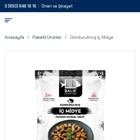
0 (850) 848 16 16
Öneri ve Şikayet
Anasayfa
/
Paketli Ürünler
/
Dondurulmuş İç Midye