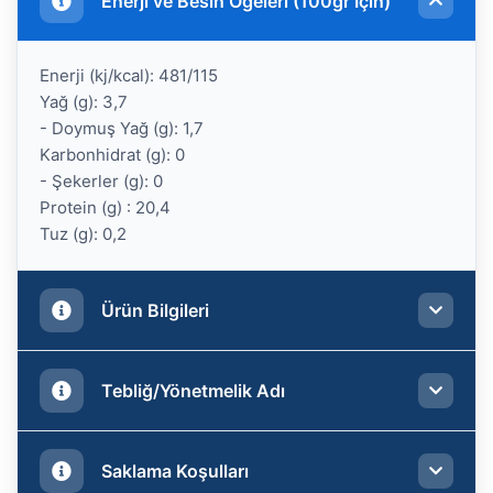
Enerji ve Besin Öğeleri (100gr İçin)
Enerji (kj/kcal): 481/115
Yağ (g): 3,7
- Doymuş Yağ (g): 1,7
Karbonhidrat (g): 0
- Şekerler (g): 0
Protein (g) : 20,4
Tuz (g): 0,2
Ürün Bilgileri
Menşei : Şili
Tebliğ/Yönetmelik Adı
Üretim Yeri: Türkiye
Süzme Ağırlık : 250 g
Net Ağırlık : 500 g
Türk Gıda Kodeksi Hızlı Dondurulmuş Gıdalar
Saklama Koşulları
Saklama Koşulları : -18°C
Tebliği’ne uygundur.