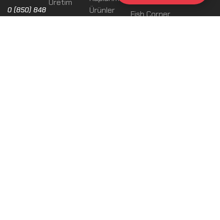
Üretim
Ürünler
0 (850) 848
Fish Corner
16 16
Kabuklu
Fish Point
info@balikdu
Ürünler
nyasi.com.tr
Fish Meal
Donuk
Ürünler
Bütün
Ürünler
Yumuşacaklar
Fileto
Ürünler
© 2025 |
Balık Dünyası
Tüm Hakları Saklıdır!