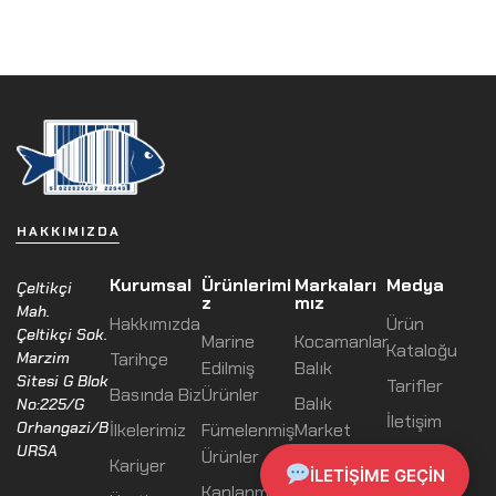
HAKKIMIZDA
Kurumsal
Ürünlerimi
Markaları
Medya
Çeltikçi
z
mız
Mah.
Hakkımızda
Ürün
Çeltikçi Sok.
Marine
Kocamanlar
Kataloğu
Marzim
Tarihçe
Edilmiş
Balık
Sitesi G Blok
Tarifler
Basında Biz
Ürünler
Balık
No:225/G
İletişim
Orhangazi/B
İlkelerimiz
Fümelenmiş
Market
URSA
Ürünler
Kariyer
Master
İLETIŞIME GEÇIN
Kaplanmış
Food