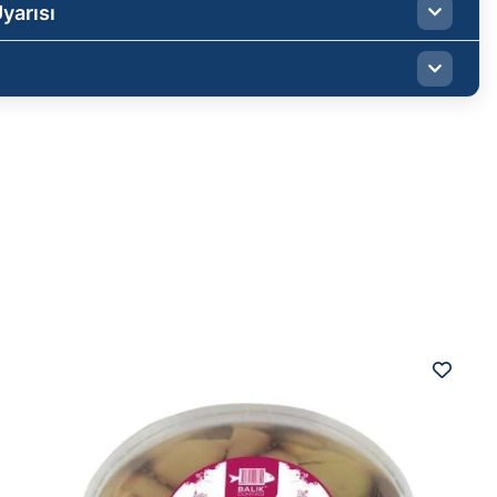
yarısı
ulmuş, şişlere geçirilmiş ve dondurulmuş Jumbo
eus vannamei) (%80), baharat, tuz, sıvı yağ, su (glaze
ve koyu renk ile belirtilmiştir).
n değildir.