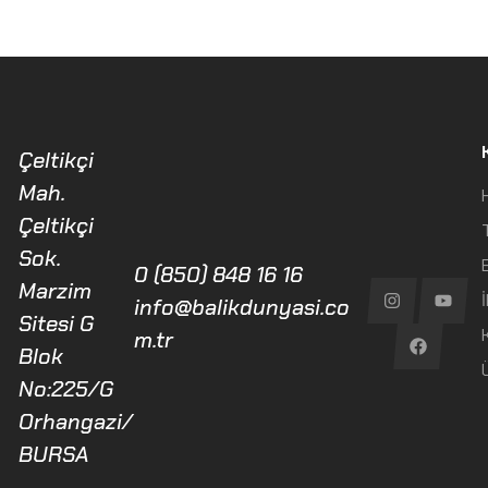
Çeltikçi
Mah.
Çeltikçi
Sok.
0 (850) 848 16 16
Marzim
İ
info@balikdunyasi.co
Sitesi G
m.tr
Blok
No:225/G
Orhangazi/
BURSA