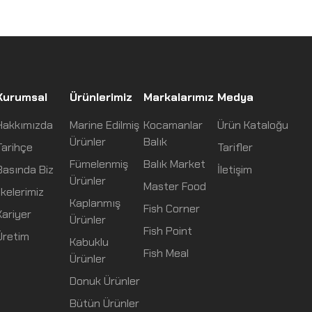
Kurumsal
Ürünlerimiz
Markalarımız
Medya
Hakkımızda
Marine Edilmiş
Kocamanlar
Ürün Kataloğu
Ürünler
Balık
Tarihçe
Tarifler
Fümelenmiş
Balık Market
Basında Biz
İletişim
Ürünler
Master Food
lkelerimiz
Kaplanmış
Fish Corner
Kariyer
Ürünler
Fish Point
Üretim
Kabuklu
Fish Meal
Ürünler
Donuk Ürünler
Bütün Ürünler