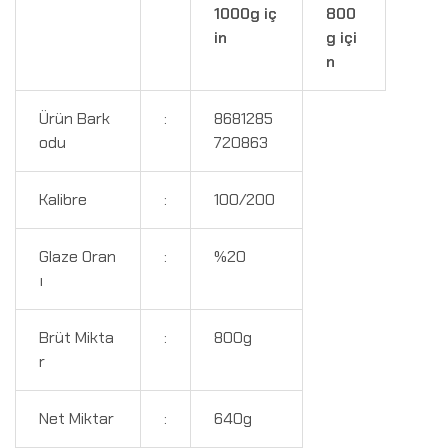
1000g iç
800
in
g içi
n
Ürün Bark
:
8681285
odu
720863
Kalibre
:
100/200
Glaze Oran
:
%20
ı
Brüt Mikta
:
800g
r
Net Miktar
:
640g