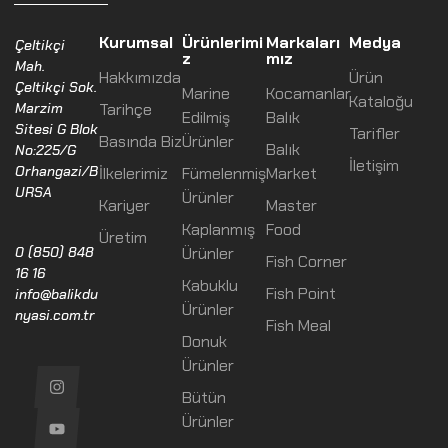
Kurumsal
Ürünlerimi
Markaları
Medya
Çeltikçi
z
mız
Mah.
Hakkımızda
Ürün
Çeltikçi Sok.
Marine
Kocamanlar
Kataloğu
Marzim
Tarihçe
Edilmiş
Balık
Sitesi G Blok
Tarifler
Basında Biz
Ürünler
Balık
No:225/G
İletişim
Orhangazi/B
İlkelerimiz
Fümelenmiş
Market
URSA
Ürünler
Kariyer
Master
Kaplanmış
Food
Üretim
Ürünler
0 (850) 848
Fish Corner
16 16
Kabuklu
Fish Point
info@balikdu
Ürünler
nyasi.com.tr
Fish Meal
Donuk
Ürünler
Bütün
Ürünler