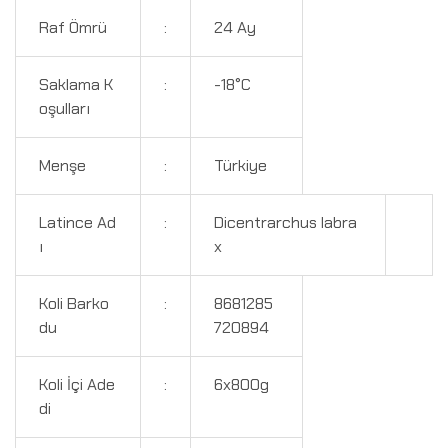
Raf Ömrü
:
24 Ay
Saklama K
:
-18°C
oşulları
Menşe
:
Türkiye
Latince Ad
:
Dicentrarchus labra
ı
x
Koli Barko
:
8681285
du
720894
Koli İçi Ade
:
6x800g
di