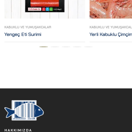
KABUKLU VE YUMUŞAKCALAR
KABUKLU VE YUMUŞAKCA
Yengeç Eti Surimi
Yerli Kabuklu Çimçi
HAKKIMIZDA