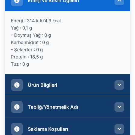
Enerji ve Besin Öğeleri
Enerji : 314 kJ/74,9 kcal
Yağ : 0,1 g
- Doymuş Yağ : 0 g
Karbonhidrat : 0 g
- Şekerler : 0 g
Protein : 18,5 g
Tuz : 0 g
Ürün Bilgileri
Menşei : Hindistan
Tebliğ/Yönetmelik Adı
Brüt Miktarı : 320 g
Net Miktarı : 250 g
Saklama Koşulları : -18°C
Türk Gıda Kodeksi Hızlı Dondurulmuş Gıdalar
Saklama Koşulları
Latince Adı : Penaeus vannamei
Tebliği’ne uygundur.