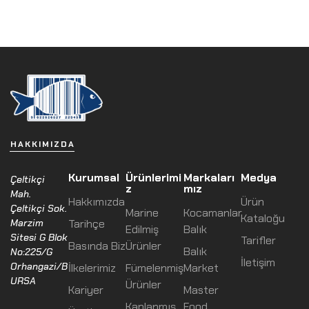
HAKKIMIZDA
Kurumsal
Ürünlerimi
Markaları
Medya
Çeltikçi
z
mız
Mah.
Hakkımızda
Ürün
Çeltikçi Sok.
Marine
Kocamanlar
Kataloğu
Marzim
Tarihçe
Edilmiş
Balık
Sitesi G Blok
Tarifler
Basında Biz
Ürünler
Balık
No:225/G
İletişim
Orhangazi/B
İlkelerimiz
Fümelenmiş
Market
URSA
Ürünler
Kariyer
Master
Kaplanmış
Food