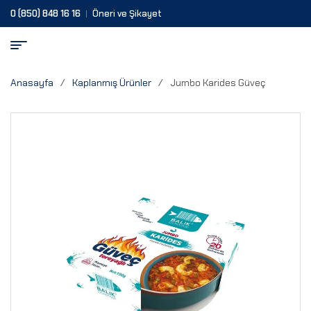
0 (850) 848 16 16
Öneri ve Şikayet
Anasayfa
/
Kaplanmış Ürünler
/
Jumbo Karides Güveç