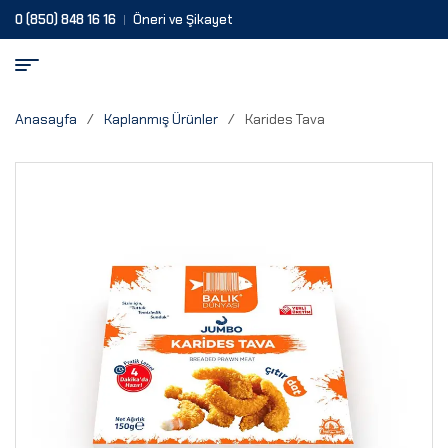
0 (850) 848 16 16
Öneri ve Şikayet
Anasayfa
/
Kaplanmış Ürünler
/
Karides Tava