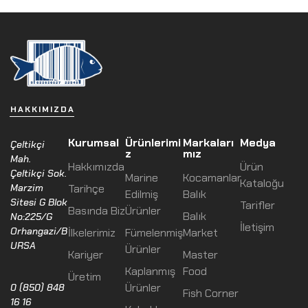
HAKKIMIZDA
Kurumsal
Ürünlerimi
Markaları
Medya
Çeltikçi
z
mız
Mah.
Hakkımızda
Ürün
Çeltikçi Sok.
Marine
Kocamanlar
Kataloğu
Marzim
Tarihçe
Edilmiş
Balık
Sitesi G Blok
Tarifler
Basında Biz
Ürünler
Balık
No:225/G
İletişim
Orhangazi/B
İlkelerimiz
Fümelenmiş
Market
URSA
Ürünler
Kariyer
Master
Kaplanmış
Food
Üretim
Ürünler
0 (850) 848
Fish Corner
16 16